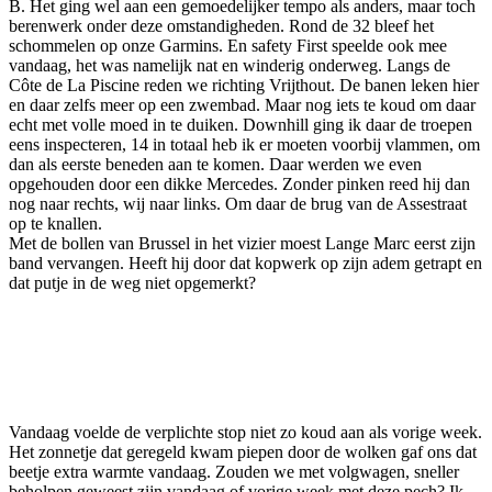
B. Het ging wel aan een gemoedelijker tempo als anders, maar toch
berenwerk onder deze omstandigheden. Rond de 32 bleef het
schommelen op onze Garmins. En safety First speelde ook mee
vandaag, het was namelijk nat en winderig onderweg. Langs de
Côte de La Piscine reden we richting Vrijthout. De banen leken hier
en daar zelfs meer op een zwembad. Maar nog iets te koud om daar
echt met volle moed in te duiken. Downhill ging ik daar de troepen
eens inspecteren, 14 in totaal heb ik er moeten voorbij vlammen, om
dan als eerste beneden aan te komen. Daar werden we even
opgehouden door een dikke Mercedes. Zonder pinken reed hij dan
nog naar rechts, wij naar links. Om daar de brug van de Assestraat
op te knallen.
Met de bollen van Brussel in het vizier moest Lange Marc eerst zijn
band vervangen. Heeft hij door dat kopwerk op zijn adem getrapt en
dat putje in de weg niet opgemerkt?
Vandaag voelde de verplichte stop niet zo koud aan als vorige week.
Het zonnetje dat geregeld kwam piepen door de wolken gaf ons dat
beetje extra warmte vandaag. Zouden we met volgwagen, sneller
beholpen geweest zijn vandaag of vorige week met deze pech? Ik