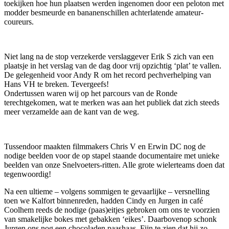
toekijken hoe hun plaatsen werden ingenomen door een peloton met
modder besmeurde en bananenschillen achterlatende amateur-
coureurs.
Niet lang na de stop verzekerde verslaggever Erik S zich van een
plaatsje in het verslag van de dag door vrij opzichtig ‘plat’ te vallen.
De gelegenheid voor Andy R om het record pechverhelping van
Hans VH te breken. Tevergeefs!
Ondertussen waren wij op het parcours van de Ronde
terechtgekomen, wat te merken was aan het publiek dat zich steeds
meer verzamelde aan de kant van de weg.
Tussendoor maakten filmmakers Chris V en Erwin DC nog de
nodige beelden voor de op stapel staande documentaire met unieke
beelden van onze Snelvoeters-ritten. Alle grote wielerteams doen dat
tegenwoordig!
Na een ultieme – volgens sommigen te gevaarlijke – versnelling
toen we Kalfort binnenreden, hadden Cindy en Jurgen in café
Coolhem reeds de nodige (paas)eitjes gebroken om ons te voorzien
van smakelijke bokes met gebakken ‘eikes’. Daarbovenop schonk
Jurgen ons nog een chocoladen paashaas. Fijn te zien dat hij zo