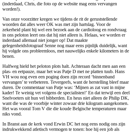
(inderdaad, Chris, die foto op de website mag eens vervangen
worden!).
Van onze voorzitter kregen we tijdens de rit de geruststellende
woorden dat alles weer OK was met zijn hartslag. Voor de
zekerheid plant hij wel een bezoek aan de cardioloog en rondvraag
in ons peloton leert ons dat hij niet alleen is. Helaas, we worden er
inderdaad allemaal niet jonger op! Dat maakte
gelegenheidsfotograaf Senne nog maar eens pijnlijk duidelijk, want
hij volgde ons probleemloos, met nauwelijks enkele kilometers in de
benen.
Halfweg hield het peloton plots halt. Achteraan dacht men aan een
plas- en eetpauze, maar het was Patje D met ne platten tuub. Hans
VH wou nog even een poging doen zijn record ‘binnenband
vervangen’ te verbeteren. Tevergeefs, want de herstelling bleef maar
duren. De commentaar van Patje was: ‘Mijnen as zat vast in mijne
kader! Te weinig vet volgens de specialisten!’ En dat terwijl een deel
Snelvoeters uit hun vel bibberden. En heus niet alleen de Philip DK,
want die was de voorbije winter zowaar drie kilogram aangekomen.
Het was vooral Tom V die die koude Belgische temperaturen maar
niks vond.
In Branst aan de kerk vond Erwin DC het nog eens nodig ons zijn
indrukwekkend atletisch vermogen te tonen: hoe hij een job als