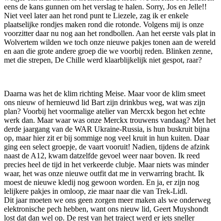
eens de kans gunnen om het verslag te halen. Sorry, Jos en Jelle!!
Niet veel later aan het rond punt te Liezele, zag ik er enkele
plaatselijke rondjes maken rond die rotonde. Volgens mij is onze
voorzitter daar nu nog aan het rondbollen. Aan het eerste vals plat in
Wolvertem wilden we toch onze nieuwe pakjes tonen aan de wereld
en aan die grote andere groep die we voorbij reden. Blinken zenne,
met die strepen, De Chille werd klaarblijkelijk niet gespot, raar?
Daarna was het de klim richting Meise. Maar voor de klim smeet
ons nieuw of hernieuwd lid Bart zijn drinkbus weg, wat was zijn
plan? Voorbij het voormalige atelier van Mercxk begon het echte
werk dan. Maar waar was onze Merckx trouwens vandaag? Met het
derde jaargang van de WAR Ukraine-Russia, is hun buskruit bijna
op, maar hier zit er bij sommige nog veel kruit in hun kuiten. Daar
ging een select groepje, de vaart vooruit! Nadien, tijdens de afzink
naast de A12, kwam datzelfde gevoel weer naar boven. Ik reed
precies heel de tijd in het verkeerde clubje. Maar niets was minder
waar, het was onze nieuwe outfit dat me in verwarring bracht. Ik
moest de nieuwe kledij nog gewoon worden. En ja, er zijn nog
lelijkere pakjes in omloop, zie maar naar die van Trek-Lidl.
Dit jaar moeten we ons geen zorgen meer maken als we onderweg
elektronische pech hebben, want ons nieuw lid, Geert Muyshondt
lost dat dan wel op. De rest van het traject werd er iets sneller