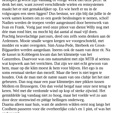
denk het niet, want zoveel verschillende wielen en remsystemen
maakt het er niet gemakkelijker op. En wie heeft er nu in de
volgwagen een steen liggen? Dus bestuur, we zijn blij dat jullie in de
week samen komen om zo een goede beslissingen te nemen, schol!
Nadien werden de troepen verder aangestuurd door berenwerk van
Ivan en Frank. Vorig jaar reed onze piloot van dienst Willy nog met
drie man rond hier, nu mocht hij dat aantal al maal vijf doen.
Prachtig heuvelachtige parcours, deed ons zelfs soms denken aan de
Ardennen. Mooie smalle wegen kregen we voorgeschoteld, met
modder en water overgoten. Sint-Anna-Pede, Itterbeek en Groot-
Bijgaarden werden aangedaan. Ineens ook de naam van deze rit. Na
de kassei in Kobbegem kwam dan het klimmetje van het
Ganzenbos. Daarvoor was ons natuurtalent met zijn MTB al serieus
wat kopwerk aan het verrichten. Dat zijn we niet echt gewoon van
hem, maar op die klim moest ik hem voor blijven. Het ego is nu
soms eenmaal sterker dan mezelf. Maar die beer is niet tegen te
houden. Ook de man met de natste naam van ons clubje liet het niet
gebeuren. Dan nog maar een paar klimmetjes mee pikken tussen
Mollem en Brussegem. Om dan veelal bergaf naar onze nest terug te
keren. Wel met die verdomde wind op kop of sterke zijwind. Het
gemiddelde lag vandaag niet zo hoog, maar het voelde wel zo aan
door deze stormwind en pittige hellingen onderweg.
Daarna alleen naar huis, want de anderen wilden eerst nog langs het
Coolhem passeren voor die overheerlijke cola’s en 1 pint, of was het