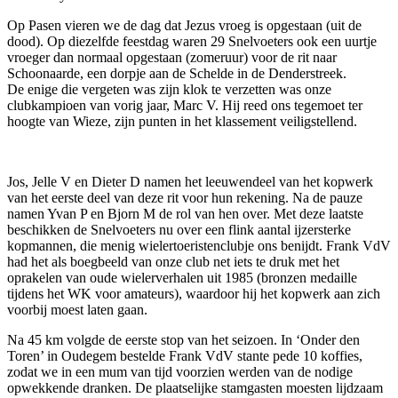
Op Pasen vieren we de dag dat Jezus vroeg is opgestaan (uit de
dood). Op diezelfde feestdag waren 29 Snelvoeters ook een uurtje
vroeger dan normaal opgestaan (zomeruur) voor de rit naar
Schoonaarde, een dorpje aan de Schelde in de Denderstreek.
De enige die vergeten was zijn klok te verzetten was onze
clubkampioen van vorig jaar, Marc V. Hij reed ons tegemoet ter
hoogte van Wieze, zijn punten in het klassement veiligstellend.
Jos, Jelle V en Dieter D namen het leeuwendeel van het kopwerk
van het eerste deel van deze rit voor hun rekening. Na de pauze
namen Yvan P en Bjorn M de rol van hen over. Met deze laatste
beschikken de Snelvoeters nu over een flink aantal ijzersterke
kopmannen, die menig wielertoeristenclubje ons benijdt. Frank VdV
had het als boegbeeld van onze club net iets te druk met het
oprakelen van oude wielerverhalen uit 1985 (bronzen medaille
tijdens het WK voor amateurs), waardoor hij het kopwerk aan zich
voorbij moest laten gaan.
Na 45 km volgde de eerste stop van het seizoen. In ‘Onder den
Toren’ in Oudegem bestelde Frank VdV stante pede 10 koffies,
zodat we in een mum van tijd voorzien werden van de nodige
opwekkende dranken. De plaatselijke stamgasten moesten lijdzaam