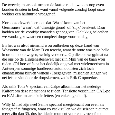
De tweede, maar ook meteen de laatste rit dat we ons nog even
konden draaien in bed, want vanaf volgende zondag loopt onze
wekker een halfuurtje vroeger af.
Kort opzoekwerk leert ons dat ‘Waas’ komt van het
Germaanse ‘wasu’, dat ‘drassige grond’ of ‘slijk’ betekent. Daar
hadden we de voorbije maanden genoeg van. Gelukkig beleefden
we vandaag zowaar een compleet droge voormiddag.
En het was alsof niemand wou ontbreken op deze Land van
Waasroute van de Marc B en terecht, want de route was pico bello
in orde: mooie wegen, weinig verkeer… Op die ene wegpiraat na
die ons op de Hingenesteenweg met zijn Mini van de baan wou
rijden. (Of hoe zelfs na het dodelijk ongeval met wielertoeristen in
Antwerpen sommige hardleerse automobilisten zich toch
onaantastbaar blijven wanen!) Toegegeven, misschien gingen we
net iets te vlot door de dorpskernen, zoals Erik C opmerkte.
Als zelfs Tom V speciaal van Calpe afkomt naar het nederige
Kalfort om deze rit met ons te rijden. Tenslotte verschillen CAL-pe
en KAL-fort maar enkele letters (en enkele graden!).
Willy M had zijn neef Senne speciaal meegebracht om even als
fotograaf te fungeren, want zo vaak zullen we dit seizoen niet met
meer zijn dan 35, dus het ideale moment voor een groepsfoto