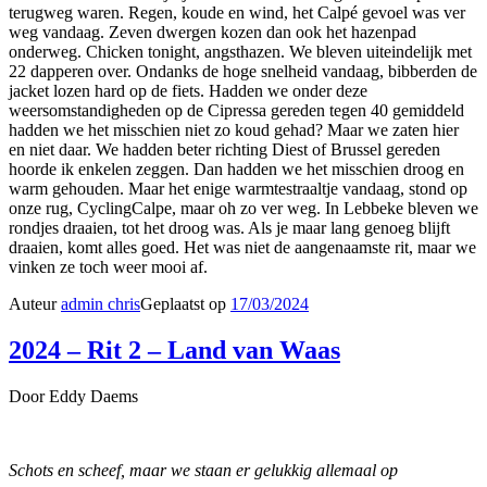
terugweg waren. Regen, koude en wind, het Calpé gevoel was ver
weg vandaag. Zeven dwergen kozen dan ook het hazenpad
onderweg. Chicken tonight, angsthazen. We bleven uiteindelijk met
22 dapperen over. Ondanks de hoge snelheid vandaag, bibberden de
jacket lozen hard op de fiets. Hadden we onder deze
weersomstandigheden op de Cipressa gereden tegen 40 gemiddeld
hadden we het misschien niet zo koud gehad? Maar we zaten hier
en niet daar. We hadden beter richting Diest of Brussel gereden
hoorde ik enkelen zeggen. Dan hadden we het misschien droog en
warm gehouden. Maar het enige warmtestraaltje vandaag, stond op
onze rug, CyclingCalpe, maar oh zo ver weg. In Lebbeke bleven we
rondjes draaien, tot het droog was. Als je maar lang genoeg blijft
draaien, komt alles goed. Het was niet de aangenaamste rit, maar we
vinken ze toch weer mooi af.
Auteur
admin chris
Geplaatst op
17/03/2024
2024 – Rit 2 – Land van Waas
Door Eddy Daems
Schots en scheef, maar we staan er gelukkig allemaal op