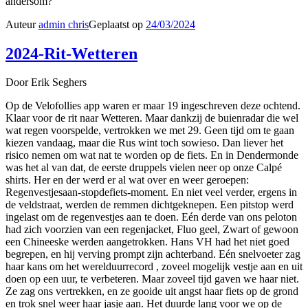
andersom?
Auteur
admin chris
Geplaatst op
24/03/2024
2024-Rit-Wetteren
Door Erik Seghers
Op de Velofollies app waren er maar 19 ingeschreven deze ochtend.
Klaar voor de rit naar Wetteren. Maar dankzij de buienradar die wel
wat regen voorspelde, vertrokken we met 29. Geen tijd om te gaan
kiezen vandaag, maar die Rus wint toch sowieso. Dan liever het
risico nemen om wat nat te worden op de fiets. En in Dendermonde
was het al van dat, de eerste druppels vielen neer op onze Calpé
shirts. Her en der werd er al wat over en weer geroepen:
Regenvestjesaan-stopdefiets-moment. En niet veel verder, ergens in
de veldstraat, werden de remmen dichtgeknepen. Een pitstop werd
ingelast om de regenvestjes aan te doen. Eén derde van ons peloton
had zich voorzien van een regenjacket, Fluo geel, Zwart of gewoon
een Chineeske werden aangetrokken. Hans VH had het niet goed
begrepen, en hij verving prompt zijn achterband. Eén snelvoeter zag
haar kans om het werelduurrecord , zoveel mogelijk vestje aan en uit
doen op een uur, te verbeteren. Maar zoveel tijd gaven we haar niet.
Ze zag ons vertrekken, en ze gooide uit angst haar fiets op de grond
en trok snel weer haar jasje aan. Het duurde lang voor we op de