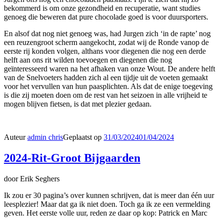
bekommerd is om onze gezondheid en recuperatie, want studies
genoeg die beweren dat pure chocolade goed is voor duursporters.
En alsof dat nog niet genoeg was, had Jurgen zich ‘in de rapte’ nog
een reuzengroot scherm aangekocht, zodat wij de Ronde vanop de
eerste rij konden volgen, althans voor diegenen die nog een derde
helft aan ons rit wilden toevoegen en diegenen die nog
geïnteresseerd waren na het afhaken van onze Wout. De andere helft
van de Snelvoeters hadden zich al een tijdje uit de voeten gemaakt
voor het vervullen van hun paasplichten. Als dat de enige toegeving
is die zij moeten doen om de rest van het seizoen in alle vrijheid te
mogen blijven fietsen, is dat met plezier gedaan.
Auteur
admin chris
Geplaatst op
31/03/2024
01/04/2024
2024-Rit-Groot Bijgaarden
door Erik Seghers
Ik zou er 30 pagina’s over kunnen schrijven, dat is meer dan één uur
leesplezier! Maar dat ga ik niet doen. Toch ga ik ze een vermelding
geven. Het eerste volle uur, reden ze daar op kop: Patrick en Marc