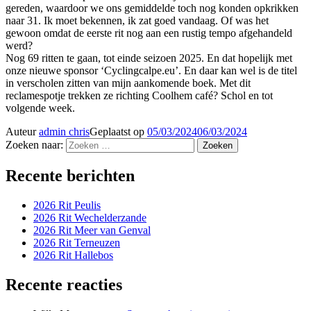
gereden, waardoor we ons gemiddelde toch nog konden opkrikken
naar 31. Ik moet bekennen, ik zat goed vandaag. Of was het
gewoon omdat de eerste rit nog aan een rustig tempo afgehandeld
werd?
Nog 69 ritten te gaan, tot einde seizoen 2025. En dat hopelijk met
onze nieuwe sponsor ‘Cyclingcalpe.eu’. En daar kan wel is de titel
in verscholen zitten van mijn aankomende boek. Met dit
reclamespotje trekken ze richting Coolhem café? Schol en tot
volgende week.
Auteur
admin chris
Geplaatst op
05/03/2024
06/03/2024
Zoeken naar:
Zoeken
Recente berichten
2026 Rit Peulis
2026 Rit Wechelderzande
2026 Rit Meer van Genval
2026 Rit Terneuzen
2026 Rit Hallebos
Recente reacties