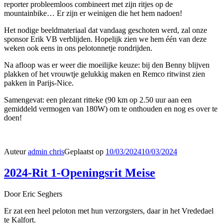
reporter probleemloos combineert met zijn ritjes op de
mountainbike… Er zijn er weinigen die het hem nadoen!
Het nodige beeldmateriaal dat vandaag geschoten werd, zal onze
sponsor Erik VB verblijden. Hopelijk zien we hem één van deze
weken ook eens in ons pelotonnetje rondrijden.
Na afloop was er weer die moeilijke keuze: bij den Benny blijven
plakken of het vrouwtje gelukkig maken en Remco ritwinst zien
pakken in Parijs-Nice.
Samengevat: een plezant ritteke (90 km op 2.50 uur aan een
gemiddeld vermogen van 180W) om te onthouden en nog es over te
doen!
Auteur
admin chris
Geplaatst op
10/03/2024
10/03/2024
2024-Rit 1-Openingsrit Meise
Door Eric Seghers
Er zat een heel peloton met hun verzorgsters, daar in het Vrededael
te Kalfort.