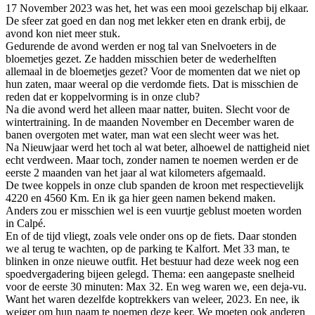
17 November 2023 was het, het was een mooi gezelschap bij elkaar.
De sfeer zat goed en dan nog met lekker eten en drank erbij, de
avond kon niet meer stuk.
Gedurende de avond werden er nog tal van Snelvoeters in de
bloemetjes gezet. Ze hadden misschien beter de wederhelften
allemaal in de bloemetjes gezet? Voor de momenten dat we niet op
hun zaten, maar weeral op die verdomde fiets. Dat is misschien de
reden dat er koppelvorming is in onze club?
Na die avond werd het alleen maar natter, buiten. Slecht voor de
wintertraining. In de maanden November en December waren de
banen overgoten met water, man wat een slecht weer was het.
Na Nieuwjaar werd het toch al wat beter, alhoewel de nattigheid niet
echt verdween. Maar toch, zonder namen te noemen werden er de
eerste 2 maanden van het jaar al wat kilometers afgemaald.
De twee koppels in onze club spanden de kroon met respectievelijk
4220 en 4560 Km. En ik ga hier geen namen bekend maken.
Anders zou er misschien wel is een vuurtje geblust moeten worden
in Calpé.
En of de tijd vliegt, zoals vele onder ons op de fiets. Daar stonden
we al terug te wachten, op de parking te Kalfort. Met 33 man, te
blinken in onze nieuwe outfit. Het bestuur had deze week nog een
spoedvergadering bijeen gelegd. Thema: een aangepaste snelheid
voor de eerste 30 minuten: Max 32. En weg waren we, een deja-vu.
Want het waren dezelfde koptrekkers van weleer, 2023. En nee, ik
weiger om hun naam te noemen deze keer. We moeten ook anderen