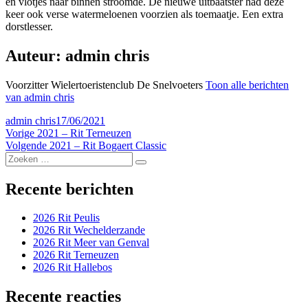
en vlotjes naar binnen stroomde. De nieuwe uitbaatster had deze
keer ook verse watermeloenen voorzien als toemaatje. Een extra
dorstlesser.
Auteur:
admin chris
Voorzitter Wielertoeristenclub De Snelvoeters
Toon alle berichten
van admin chris
Auteur
Geplaatst
admin chris
17/06/2021
Bericht
Vorig
op
Vorige
2021 – Rit Terneuzen
bericht:
Volgend
Volgende
2021 – Rit Bogaert Classic
navigatie
Zoeken
bericht:
Zoeken
naar:
Recente berichten
2026 Rit Peulis
2026 Rit Wechelderzande
2026 Rit Meer van Genval
2026 Rit Terneuzen
2026 Rit Hallebos
Recente reacties