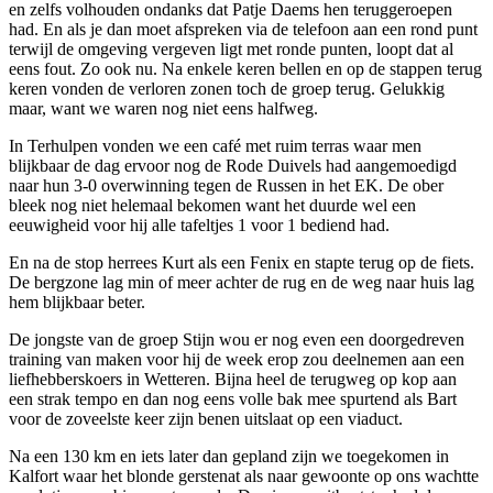
en zelfs volhouden ondanks dat Patje Daems hen teruggeroepen
had. En als je dan moet afspreken via de telefoon aan een rond punt
terwijl de omgeving vergeven ligt met ronde punten, loopt dat al
eens fout. Zo ook nu. Na enkele keren bellen en op de stappen terug
keren vonden de verloren zonen toch de groep terug. Gelukkig
maar, want we waren nog niet eens halfweg.
In Terhulpen vonden we een café met ruim terras waar men
blijkbaar de dag ervoor nog de Rode Duivels had aangemoedigd
naar hun 3-0 overwinning tegen de Russen in het EK. De ober
bleek nog niet helemaal bekomen want het duurde wel een
eeuwigheid voor hij alle tafeltjes 1 voor 1 bediend had.
En na de stop herrees Kurt als een Fenix en stapte terug op de fiets.
De bergzone lag min of meer achter de rug en de weg naar huis lag
hem blijkbaar beter.
De jongste van de groep Stijn wou er nog even een doorgedreven
training van maken voor hij de week erop zou deelnemen aan een
liefhebberskoers in Wetteren. Bijna heel de terugweg op kop aan
een strak tempo en dan nog eens volle bak mee spurtend als Bart
voor de zoveelste keer zijn benen uitslaat op een viaduct.
Na een 130 km en iets later dan gepland zijn we toegekomen in
Kalfort waar het blonde gerstenat als naar gewoonte op ons wachtte