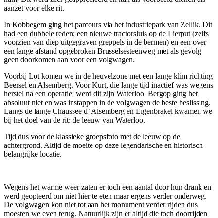
aanzet voor elke rit.
In Kobbegem ging het parcours via het industriepark van Zellik. Dit
had een dubbele reden: een nieuwe tractorsluis op de Lierput (zelfs
voorzien van diep uitgegraven greppels in de bermen) en een over
een lange afstand opgebroken Brusselsesteenweg met als gevolg
geen doorkomen aan voor een volgwagen.
Voorbij Lot komen we in de heuvelzone met een lange klim richting
Beersel en Alsemberg. Voor Kurt, die lange tijd inactief was wegens
herstel na een operatie, werd dit zijn Waterloo. Bergop ging het
absoluut niet en was instappen in de volgwagen de beste beslissing.
Langs de lange Chaussee d’ Alsemberg en Eigenbrakel kwamen we
bij het doel van de rit: de leeuw van Waterloo.
Tijd dus voor de klassieke groepsfoto met de leeuw op de
achtergrond. Altijd de moeite op deze legendarische en historisch
belangrijke locatie.
Wegens het warme weer zaten er toch een aantal door hun drank en
werd geopteerd om niet hier te eten maar ergens verder onderweg.
De volgwagen kon niet tot aan het monument verder rijden dus
moesten we even terug. Natuurlijk zijn er altijd die toch doorrijden