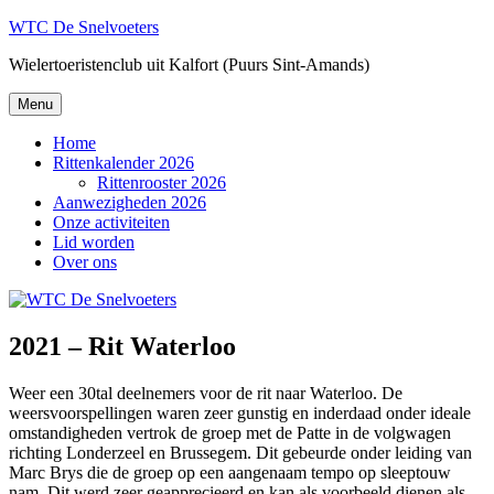
Naar
WTC De Snelvoeters
de
Wielertoeristenclub uit Kalfort (Puurs Sint-Amands)
inhoud
springen
Menu
Home
Rittenkalender 2026
Rittenrooster 2026
Aanwezigheden 2026
Onze activiteiten
Lid worden
Over ons
2021 – Rit Waterloo
Weer een 30tal deelnemers voor de rit naar Waterloo. De
weersvoorspellingen waren zeer gunstig en inderdaad onder ideale
omstandigheden vertrok de groep met de Patte in de volgwagen
richting Londerzeel en Brussegem. Dit gebeurde onder leiding van
Marc Brys die de groep op een aangenaam tempo op sleeptouw
nam. Dit werd zeer geapprecieerd en kan als voorbeeld dienen als